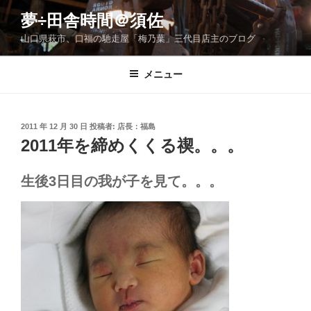
コ
夢÷田舎時間＠須佐
ン
山口県萩市、口福の馳走屋「梅乃葉」三代目店主のブログ
テ
ン
ツ
メニュー
へ
ス
キ
投
2011 年 12 月 30 日
投稿者:
店長：福島
稿
ッ
2011年を締めくくる禊。。。
日:
プ
生後3日目の我が子を見て。。。