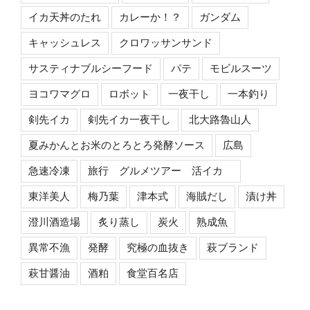
イカ天丼のたれ
カレーか！？
ガンダム
キャッシュレス
クロワッサンサンド
サスティナブルシーフード
パテ
モビルスーツ
ヨコワマグロ
ロボット
一夜干し
一本釣り
剣先イカ
剣先イカ一夜干し
北大路魯山人
夏みかんとお米のとろとろ発酵ソース
広島
急速冷凍
旅行 グルメツアー 活イカ
東洋美人
梅乃葉
津本式
海賊だし
漬け丼
澄川酒造場
炙り蒸し
炭火
熟成魚
異常不漁
発酵
究極の血抜き
萩ブランド
萩甘醤油
酒粕
食堂百名店