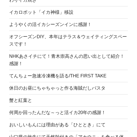
イカロボット「イカ神様」移設
ようやくの活イカシーズンインに感謝！
オフシーズンDIY、本年はテラス＆ウェイティングスペー
スです！
NHKあさイチにて！青木崇高さんの思い出として紹介！
感謝！
てんちょー急速冷凍機を語る/THE FIRST TAKE
休日のお昼にちゃちゃっと作る海賊だしパスタ
蟹と紅葉と
何周か回ったんだな～っと活イカ20年の感謝！
おいしいもんには理由がある「ひととき」にて
山口県の旅先にて天然殻付きの「アカウニ」を食べる体