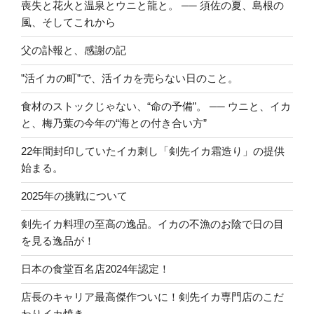
喪失と花火と温泉とウニと龍と。 ── 須佐の夏、島根の
風、そしてこれから
父の訃報と、感謝の記
”活イカの町”で、活イカを売らない日のこと。
食材のストックじゃない、“命の予備”。 ── ウニと、イカ
と、梅乃葉の今年の“海との付き合い方”
22年間封印していたイカ刺し「剣先イカ霜造り」の提供
始まる。
2025年の挑戦について
剣先イカ料理の至高の逸品。イカの不漁のお陰で日の目
を見る逸品が！
日本の食堂百名店2024年認定！
店長のキャリア最高傑作ついに！剣先イカ専門店のこだ
わりイカ焼き