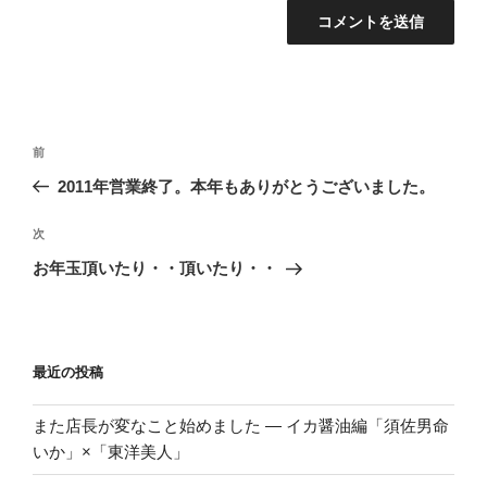
投
前
前
稿
の
2011年営業終了。本年もありがとうございました。
ナ
投
ビ
稿
次
次
ゲ
の
お年玉頂いたり・・頂いたり・・
投
ー
稿
シ
ョ
最近の投稿
ン
また店長が変なこと始めました ― イカ醤油編「須佐男命
いか」×「東洋美人」