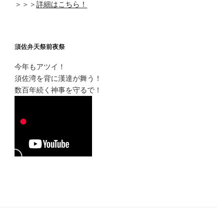
＞＞＞
詳細はこちら！
須佐弁天祭前夜祭
今年もアツイ！
須佐湾を背に漢達が舞う！
数百年続く神事を守るで！