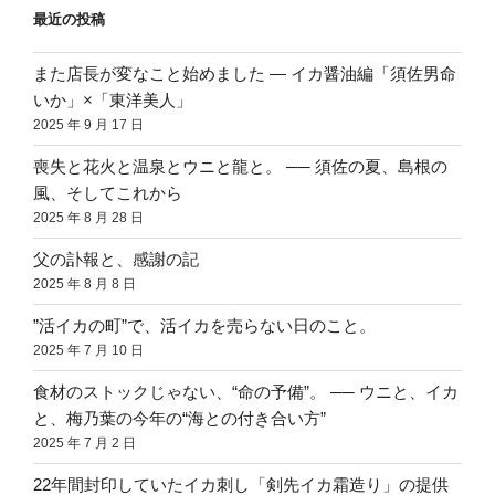
最近の投稿
また店長が変なこと始めました ― イカ醤油編「須佐男命
いか」×「東洋美人」
2025 年 9 月 17 日
喪失と花火と温泉とウニと龍と。 ── 須佐の夏、島根の
風、そしてこれから
2025 年 8 月 28 日
父の訃報と、感謝の記
2025 年 8 月 8 日
”活イカの町”で、活イカを売らない日のこと。
2025 年 7 月 10 日
食材のストックじゃない、“命の予備”。 ── ウニと、イカ
と、梅乃葉の今年の“海との付き合い方”
2025 年 7 月 2 日
22年間封印していたイカ刺し「剣先イカ霜造り」の提供