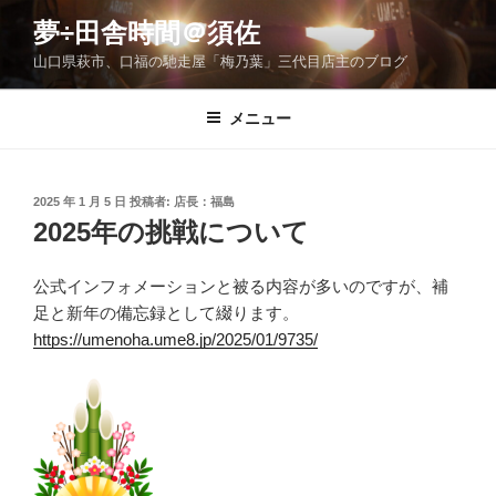
コ
夢÷田舎時間＠須佐
ン
山口県萩市、口福の馳走屋「梅乃葉」三代目店主のブログ
テ
ン
ツ
メニュー
へ
ス
キ
投
2025 年 1 月 5 日
投稿者:
店長：福島
稿
ッ
2025年の挑戦について
日:
プ
公式インフォメーションと被る内容が多いのですが、補
足と新年の備忘録として綴ります。
https://umenoha.ume8.jp/2025/01/9735/