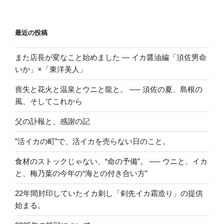
ン
最近の投稿
また店長が変なこと始めました ― イカ醤油編「須佐男命
いか」×「東洋美人」
喪失と花火と温泉とウニと龍と。 ── 須佐の夏、島根の
風、そしてこれから
父の訃報と、感謝の記
”活イカの町”で、活イカを売らない日のこと。
食材のストックじゃない、“命の予備”。 ── ウニと、イカ
と、梅乃葉の今年の“海との付き合い方”
22年間封印していたイカ刺し「剣先イカ霜造り」の提供
始まる。