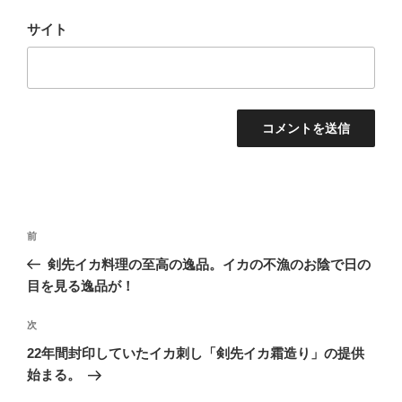
サイト
投
前
前
稿
の
剣先イカ料理の至高の逸品。イカの不漁のお陰で日の
ナ
投
目を見る逸品が！
ビ
稿
ゲ
次
次
の
ー
22年間封印していたイカ刺し「剣先イカ霜造り」の提供
投
シ
始まる。
稿
ョ