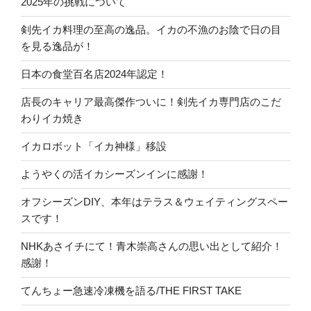
2025年の挑戦について
剣先イカ料理の至高の逸品。イカの不漁のお陰で日の目
を見る逸品が！
日本の食堂百名店2024年認定！
店長のキャリア最高傑作ついに！剣先イカ専門店のこだ
わりイカ焼き
イカロボット「イカ神様」移設
ようやくの活イカシーズンインに感謝！
オフシーズンDIY、本年はテラス＆ウェイティングスペー
スです！
NHKあさイチにて！青木崇高さんの思い出として紹介！
感謝！
てんちょー急速冷凍機を語る/THE FIRST TAKE