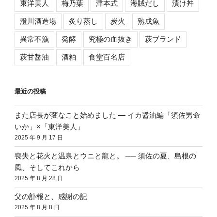
東洋美人
梅乃葉
津本式
海賊だし
漬け丼
澄川酒造場
炙り蒸し
炭火
熟成魚
異常不漁
発酵
究極の血抜き
萩ブランド
萩甘醤油
酒粕
食堂百名店
最近の投稿
また店長が変なこと始めました ― イカ醤油編「須佐男命
いか」×「東洋美人」
2025 年 9 月 17 日
喪失と花火と温泉とウニと龍と。 ── 須佐の夏、島根の
風、そしてこれから
2025 年 8 月 28 日
父の訃報と、感謝の記
2025 年 8 月 8 日