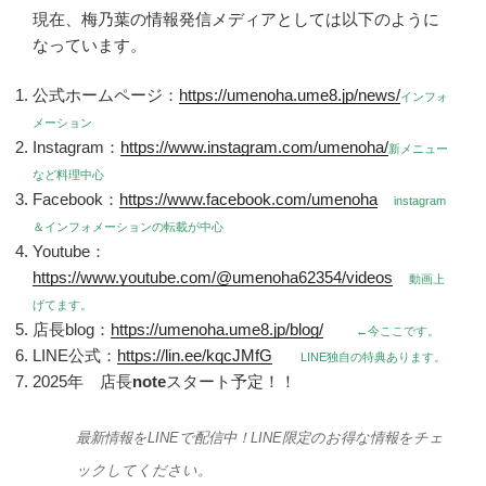
現在、梅乃葉の情報発信メディアとしては以下のように
なっています。
公式ホームページ：
https://umenoha.ume8.jp/news/
インフォ
メーション
Instagram：
https://www.instagram.com/umenoha/
新メニュー
など料理中心
Facebook：
https://www.facebook.com/umenoha
instagram
＆インフォメーションの転載が中心
Youtube：
https://www.youtube.com/@umenoha62354/videos
動画上
げてます。
店長blog：
https://umenoha.ume8.jp/blog/
←今ここです。
LINE公式：
https://lin.ee/kqcJMfG
LINE独自の特典あります。
2025年 店長
note
スタート予定！！
最新情報をLINEで配信中！LINE限定のお得な情報をチェ
ックしてください。