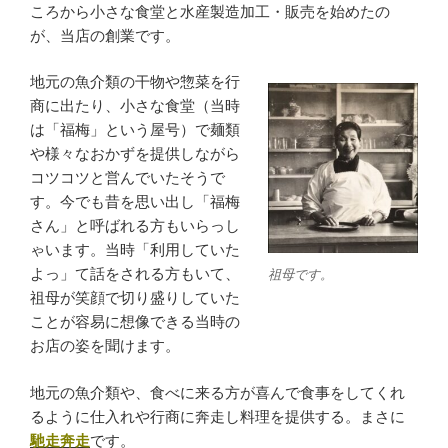
ころから小さな食堂と水産製造加工・販売を始めたの
が、当店の創業です。
地元の魚介類の干物や惣菜を行
商に出たり、小さな食堂（当時
は「福梅」という屋号）で麺類
や様々なおかずを提供しながら
コツコツと営んでいたそうで
す。今でも昔を思い出し「福梅
さん」と呼ばれる方もいらっし
ゃいます。当時「利用していた
よっ」て話をされる方もいて、
祖母
です。
祖母が笑顔で切り盛りしていた
ことが容易に想像できる当時の
お店の姿を聞けます。
地元の魚介類や、食べに来る方が喜んで食事をしてくれ
るように仕入れや行商に奔走し料理を提供する。まさに
馳走奔走
です。