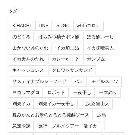
タグ
KIHACHI
LINE
SDGs
whithコロナ
のどぐろ
はちみつ柚子ポン酢
ほろ酔い干し
まかない丼のたれ
イカ加工品
イカ味噌美人
イカ天丼のたれ
カレーか！？
ガンダム
キャッシュレス
クロワッサンサンド
サスティナブルシーフード
パテ
モビルスーツ
ヨコワマグロ
ロボット
一夜干し
一本釣り
剣先イカ
剣先イカ一夜干し
北大路魯山人
夏みかんとお米のとろとろ発酵ソース
広島
急速冷凍
旅行 グルメツアー 活イカ