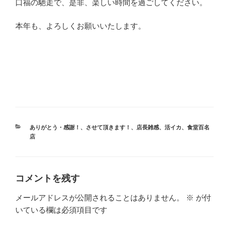
口福の馳走で、是非、楽しい時間を過ごしてください。
本年も、よろしくお願いいたします。
カ
ありがとう・感謝！
、
させて頂きます！
、
店長雑感
、
活イカ
、
食堂百名
テ
店
ゴ
リ
ー
コメントを残す
メールアドレスが公開されることはありません。
※
が付
いている欄は必須項目です