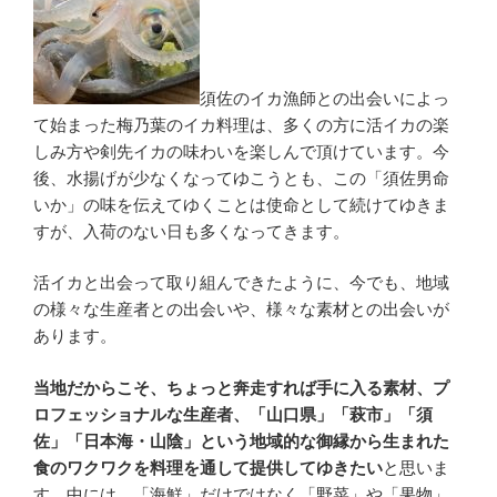
須佐のイカ漁師との出会いによっ
て始まった梅乃葉のイカ料理は、多くの方に活イカの楽
しみ方や剣先イカの味わいを楽しんで頂けています。今
後、水揚げが少なくなってゆこうとも、この「須佐男命
いか」の味を伝えてゆくことは使命として続けてゆきま
すが、入荷のない日も多くなってきます。
活イカと出会って取り組んできたように、今でも、地域
の様々な生産者との出会いや、様々な素材との出会いが
あります。
当地だからこそ、ちょっと奔走すれば手に入る素材、プ
ロフェッショナルな生産者、「山口県」「萩市」「須
佐」「日本海・山陰」という地域的な御縁から生まれた
食のワクワクを料理を通して提供してゆきたい
と思いま
す。中には、「海鮮」だけではなく「野菜」や「果物」