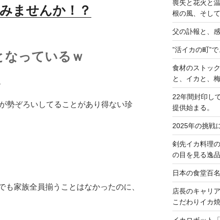
喪失と花火と温
根の風、そし
父の訃報と、
”活イカの町”
となっているｗ
食材のストックじ
と、イカと、梅
、
22年間封印し
族が勢ぞろいしてることがあり得ない珍
提供始まる。
2025年の挑戦
剣先イカ料理
の目を見る逸
日本の食堂百名
でも家族全員揃うことはなかったのに、
店長のキャリ
こだわりイカ
イカロボット