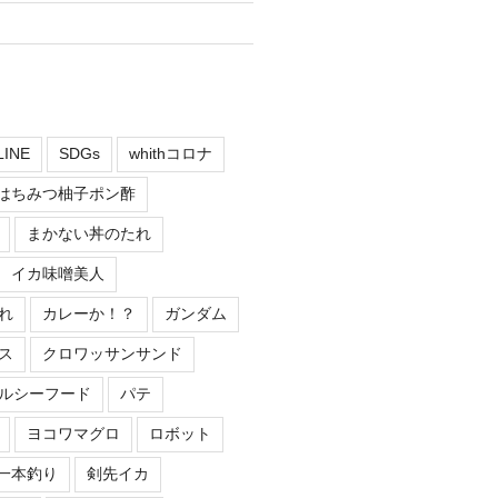
LINE
SDGs
whithコロナ
はちみつ柚子ポン酢
まかない丼のたれ
イカ味噌美人
れ
カレーか！？
ガンダム
ス
クロワッサンサンド
ルシーフード
パテ
ヨコワマグロ
ロボット
一本釣り
剣先イカ