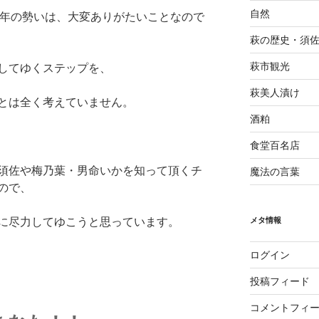
自然
本年の勢いは、大変ありがたいことなので
萩の歴史・須
萩市観光
してゆくステップを、
萩美人漬け
とは全く考えていません。
酒粕
食堂百名店
須佐や梅乃葉・男命いかを知って頂くチ
魔法の言葉
ので、
メタ情報
に尽力してゆこうと思っています。
ログイン
投稿フィード
コメントフィ