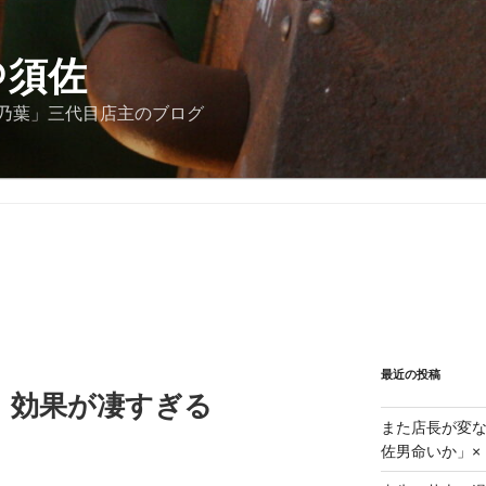
＠須佐
乃葉」三代目店主のブログ
最近の投稿
」効果が凄すぎる
また店長が変な
佐男命いか」×