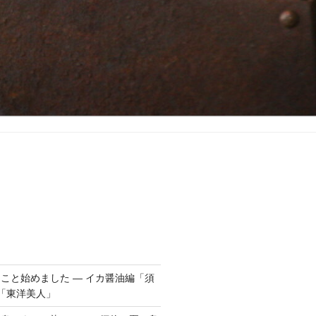
こと始めました ― イカ醤油編「須
「東洋美人」