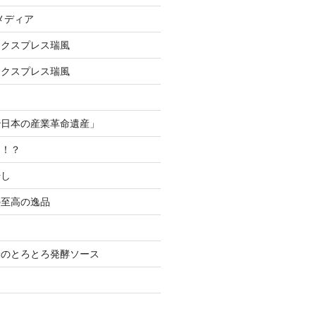
メディア
エクスプレス瑞風
エクスプレス瑞風
治日本の産業革命遺産」
る！？
干し
の至高の逸品
米のとろとろ発酵ソース