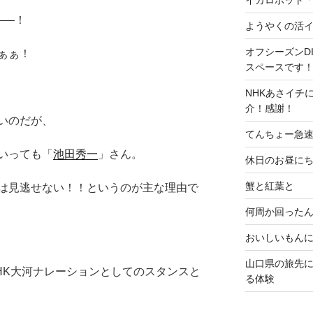
—–！
ようやくの活
オフシーズンD
ぁぁ！
スペースです
NHKあさイチ
介！感謝！
いのだが、
てんちょー急速冷凍
いっても「
池田秀一
」さん。
休日のお昼に
蟹と紅葉と
は見逃せない！！というのが主な理由で
何周か回ったん
おいしいもん
山口県の旅先
HK大河ナレーションとしてのスタンスと
る体験