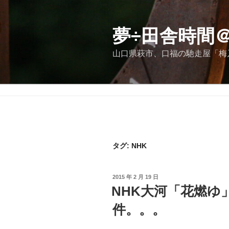
コ
ン
テ
夢÷田舎時間
ン
山口県萩市、口福の馳走屋「梅
ツ
へ
ス
キ
ッ
プ
タグ:
NHK
投
2015 年 2 月 19 日
稿
NHK大河「花燃ゆ
日:
件。。。