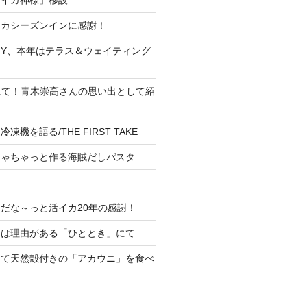
イカシーズンインに感謝！
IY、本年はテラス＆ウェイティング
！
にて！青木崇高さんの思い出として紹
機を語る/THE FIRST TAKE
ちゃちゃっと作る海賊だしパスタ
だな～っと活イカ20年の感謝！
には理由がある「ひととき」にて
にて天然殻付きの「アカウニ」を食べ