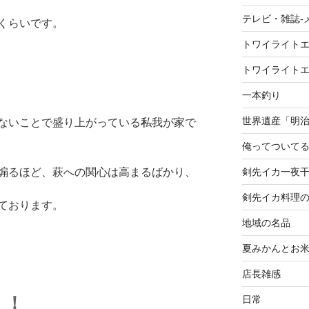
テレビ・雑誌-
くらいです。
トワイライト
トワイライト
一本釣り
世界遺産「明
ないことで盛り上がっている
私
我が家で
俺ってついて
剣先イカ一夜
煽るほど、萩への関心は高まるばかり、
剣先イカ料理
ております。
地域の名品
夏みかんとお
店長雑感
！！
日常