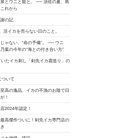
泉とウニと龍と。 ── 須佐の夏、島
てこれから
感謝の記
で、活イカを売らない日のこと。
ゃない、“命の予備”。 ── ウニ
乃葉の今年の“海との付き合い方”
ていたイカ刺し「剣先イカ霜造り」の
について
の至高の逸品。イカの不漁のお陰で日
品が！
店2024年認定！
ア最高傑作ついに！剣先イカ専門店の
焼き
「イカ神様」移設