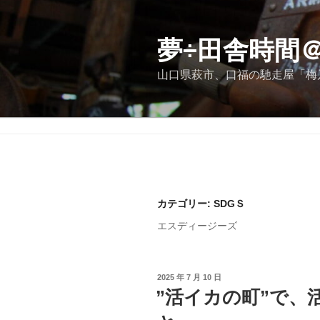
コ
ン
テ
夢÷田舎時間
ン
山口県萩市、口福の馳走屋「梅
ツ
へ
ス
キ
ッ
プ
カテゴリー:
SDGＳ
エスディージーズ
投
2025 年 7 月 10 日
稿
”活イカの町”で、
日: