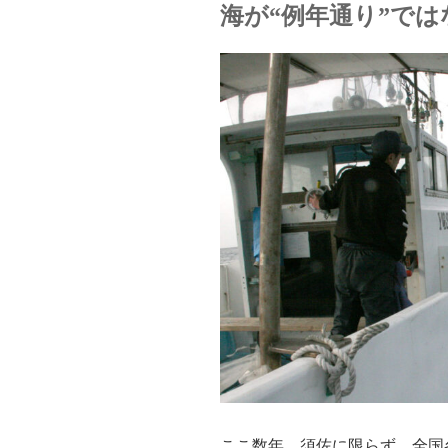
海が“例年通り”で
ここ数年、須佐に限らず、全国