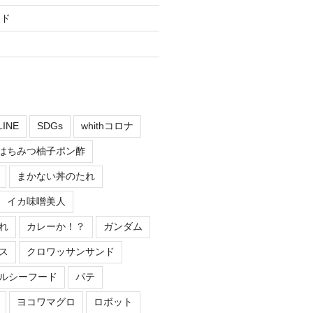
ード
LINE
SDGs
whithコロナ
はちみつ柚子ポン酢
まかない丼のたれ
イカ味噌美人
れ
カレーか！？
ガンダム
ス
クロワッサンサンド
ルシーフード
パテ
ヨコワマグロ
ロボット