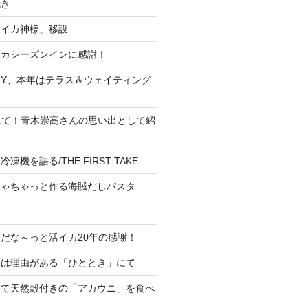
焼き
「イカ神様」移設
イカシーズンインに感謝！
IY、本年はテラス＆ウェイティング
！
にて！青木崇高さんの思い出として紹
機を語る/THE FIRST TAKE
ちゃちゃっと作る海賊だしパスタ
だな～っと活イカ20年の感謝！
には理由がある「ひととき」にて
にて天然殻付きの「アカウニ」を食べ