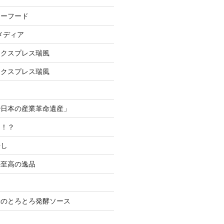
シーフード
メディア
エクスプレス瑞風
エクスプレス瑞風
治日本の産業革命遺産」
る！？
干し
の至高の逸品
米のとろとろ発酵ソース