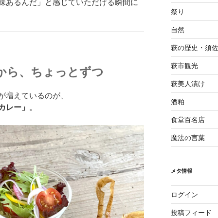
味あるんだ」と感じていただける瞬間に
祭り
自然
萩の歴史・須
萩市観光
から、ちょっとずつ
萩美人漬け
が増えているのが、
酒粕
カレー」
。
食堂百名店
魔法の言葉
メタ情報
ログイン
投稿フィード