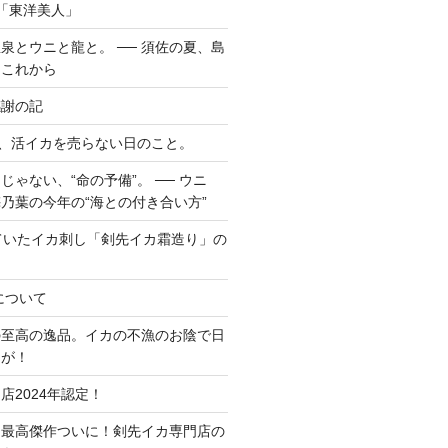
「東洋美人」
泉とウニと龍と。 ── 須佐の夏、島
てこれから
感謝の記
で、活イカを売らない日のこと。
ゃない、“命の予備”。 ── ウニ
乃葉の今年の“海との付き合い方”
ていたイカ刺し「剣先イカ霜造り」の
について
の至高の逸品。イカの不漁のお陰で日
品が！
店2024年認定！
ア最高傑作ついに！剣先イカ専門店の