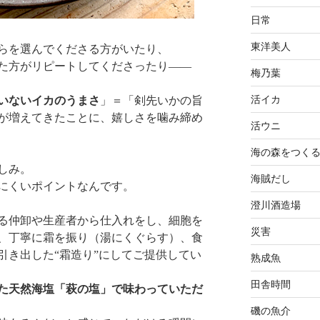
日常
東洋美人
らを選んでくださる方がいたり、
た方がリピートしてくださったり——
梅乃葉
活イカ
いないイカのうまさ
」＝「剣先いかの旨
が増えてきたことに、嬉しさを噛み締め
活ウニ
海の森をつく
しみ。
海賊だし
にくいポイントなんです。
澄川酒造場
る仲卸や生産者から仕入れをし、細胞を
災害
、丁寧に霜を振り（湯にくぐらす）、食
引き出した“霜造り”にしてご提供してい
熟成魚
田舎時間
た天然海塩「萩の塩
」で味わっていただ
磯の魚介