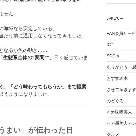
。
ません。
カテゴリー
の海域なら安定している」
FAN会員サー
当たり前に通用しなくなってきました。
ICT
となる小魚の動き……
SDGｓ
「
生態系全体の“変調””」
日々感じていま
ありがとう・
おすすめ本
く、「どう味わってもらうか」まで提案
させて頂きま
思うようになりました。
のどぐろ
イカ味噌美人
イカ墨美人カ
うまい」が伝わった日
グルメ