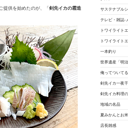
ご提供を始めたのが、「
剣先イカの霜造
サステナブル
テレビ・雑誌-
トワイライト
トワイライト
一本釣り
世界遺産「明
俺ってついて
剣先イカ一夜
剣先イカ料理
地域の名品
夏みかんとお
店長雑感