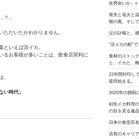
佐男命いか」×
喪失と花火と温
…？」
根の風、そし
いただいたかわかりません。
父の訃報と、
”活イカの町”
葉といえば活イカ。
いるお客様が多いことは、飲食店冥利に
食材のストックじ
と、イカと、梅
22年間封印し
は、
提供始まる。
ない時代」
2025年の挑戦
剣先イカ料理
の目を見る逸
日本の食堂百名
店長のキャリ