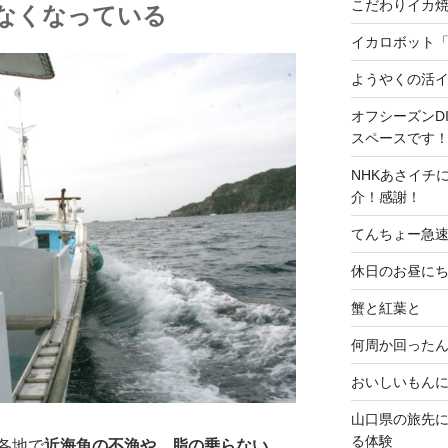
こだわりイカ
はなくなっている
イカロボット
ようやくの活
オフシーズンD
スペースです
NHKあさイチ
介！感謝！
てんちょー急速冷凍
休日のお昼に
蟹と紅葉と
何周か回ったん
おいしいもん
山口県の旅先
る体験
各地で
近海魚の不漁や、脂の乗らない