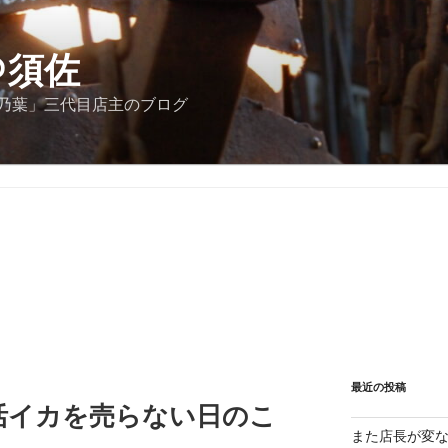
＠須佐
乃葉」三代目店主のブログ
最近の投稿
活イカを売らない日のこ
また店長が変な