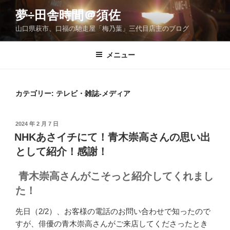
コ
夢÷田舎時間＠須佐
ン
山口県萩市、口福の馳走屋「梅乃葉」三代目店主のブログ
テ
ン
ツ
メニュー
へ
ス
キ
カテゴリー:
テレビ・雑誌-メディア
ッ
プ
投
2024 年 2 月 7 日
稿
NHKあさイチにて！青木崇高さんの思い出
日:
として紹介！感謝！
青木崇高さんがこそっと紹介してくれまし
た！
先日（2/2）、お客様の電話のお問い合わせで知ったので
すが、俳優の青木崇高さんがご来店してくださったとき