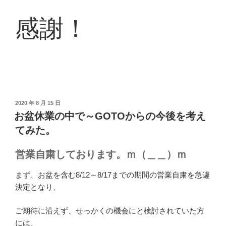
感謝！
投
2020 年 8 月 15 日
稿
お盆休業の中で～GOTOからの今後を考え
日:
てみた。
営業自粛しております。ｍ（＿＿）ｍ
まず、お盆を含む8/12～8/17までの期間の営業自粛を急遽
決定となり、
ご期待に沿えず、せっかくの機会にと検討されていた方
には、