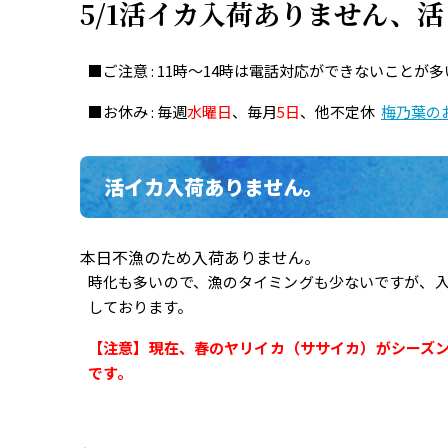
5/1活イカ入荷ありません、
■ご注意 : 11時～14時は電話対応ができないこと
■お休み : 毎週
水曜日
、毎月
5日
、他不定休
梅乃葉の
活イカ入荷ありません。
本日不漁のため入荷ありません。
時化も多いので、漁のタイミングも少ないですが、
しております。
【注意】現在、春のヤリイカ（ササイカ）がシーズ
です。