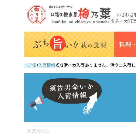
わざわざ来
剣先イカ料
料理
HOME
入荷情報
5/1活イカ入荷ありません、活ウニ入荷
2025/05/01