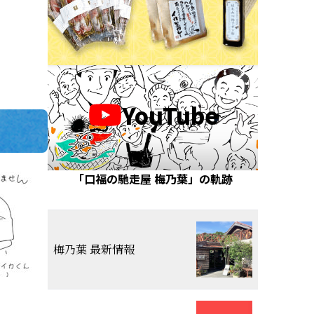
YouTube
「口福の馳走屋 梅乃葉」の軌跡
梅乃葉 最新情報