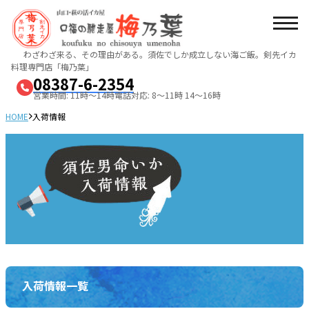
わざわざ来る、その理由がある。須佐でしか成立しない海ご飯。
剣先イカ
料理専門店「梅乃葉」
08387-6-2354
営業時間: 11時～14時
電話対応: 8～11時 14～16時
HOME
入荷情報
入荷情報一覧