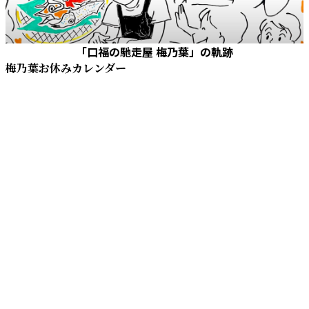
「口福の馳走屋 梅乃葉」の軌跡
梅乃葉お休みカレンダー