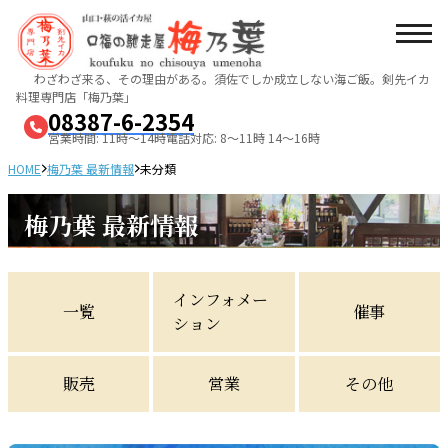
わざわざ来る、その理由がある。須佐でしか成立しない海ご飯。
剣先イカ
料理専門店「梅乃葉」
08387-6-2354
営業時間: 11時～14時
電話対応: 8～11時 14～16時
HOME
梅乃葉 最新情報
未分類
梅乃葉 最新情報
インフォメー
一覧
催事
ション
販売
営業
その他