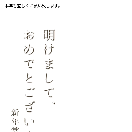
本年も宜しくお願い致します。
動
画
プ
レ
ー
ヤ
ー