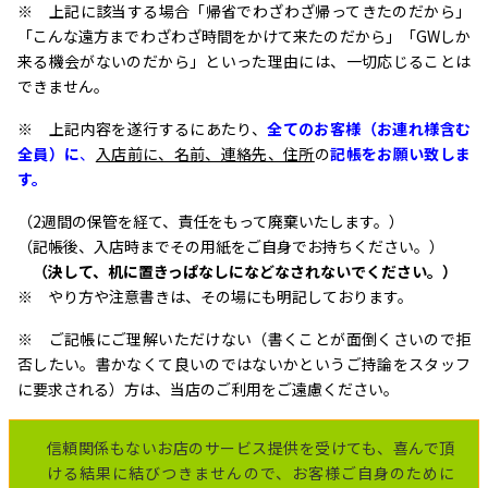
※ 上記に該当する場合「帰省でわざわざ帰ってきたのだから」
「こんな遠方までわざわざ時間をかけて来たのだから」「GWしか
来る機会がないのだから」といった理由には、一切応じることは
できません。
※ 上記内容を遂行するにあたり、
全てのお客様（お連れ様含む
全員）に
、
入店前に、名前、連絡先、住所
の
記帳をお願い致しま
す。
（2週間の保管を経て、責任をもって廃棄いたします。）
（記帳後、入店時までその用紙をご自身でお持ちください。）
（決して、机に置きっぱなしになどなされないでください。）
※ やり方や注意書きは、その場にも明記しております。
※ ご記帳にご理解いただけない（書くことが面倒くさいので拒
否したい。書かなくて良いのではないかというご持論をスタッフ
に要求される）方は、当店のご利用をご遠慮ください。
信頼関係もないお店のサービス提供を受けても、喜んで頂
ける結果に結びつきませんので、お客様ご自身のために