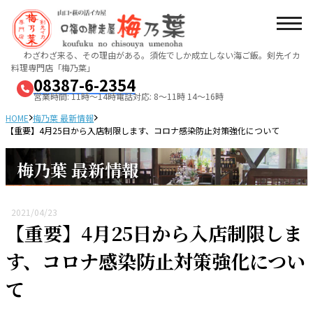
わざわざ来る、その理由がある。須佐でしか成立しない海ご飯。
剣先イカ
料理専門店「梅乃葉」
08387-6-2354
営業時間: 11時～14時
電話対応: 8～11時 14～16時
HOME
梅乃葉 最新情報
【重要】4月25日から入店制限します、コロナ感染防止対策強化について
梅乃葉 最新情報
2021/04/23
【重要】4月25日から入店制限しま
す、コロナ感染防止対策強化につい
て