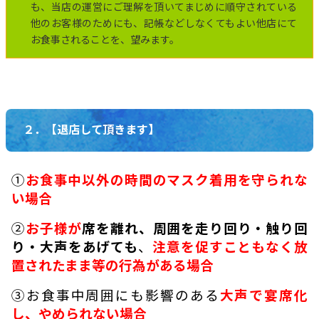
も、当店の運営にご理解を頂いてまじめに順守されている
他のお客様のためにも、記帳などしなくてもよい他店にて
お食事されることを、望みます。
２．【退店して頂きます】
①
お食事中以外の時間のマスク着用を守られな
い
場合
②
お子様が
席を離れ、周囲を走り回り・触り回
り・大声をあげても
、
注意を促すこともなく放
置されたまま等の行為がある場合
③お食事中周囲にも影響のある
大声で宴席化
し、やめられない
場合