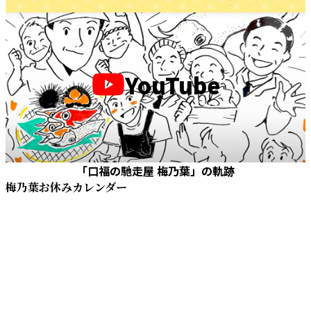
YouTube
「口福の馳走屋 梅乃葉」の軌跡
梅乃葉お休みカレンダー