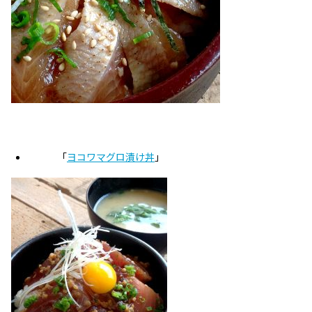
「
ヨコワマグロ漬け丼
」