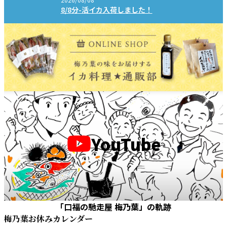
8/8分-活イカ入荷しました！
YouTube
「口福の馳走屋 梅乃葉」の軌跡
梅乃葉お休みカレンダー