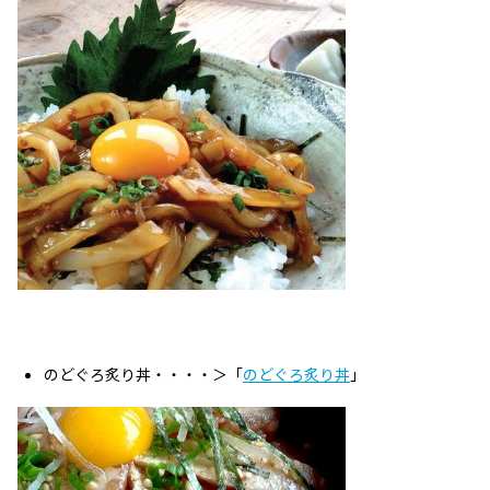
のどぐろ炙り丼・・・・＞「
のどぐろ炙り丼
」