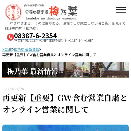
わざわざ来る、その理由がある。須佐でしか成立しない海ご飯。
剣先イカ
料理専門店「梅乃葉」
08387-6-2354
営業時間: 11時～14時
電話対応: 8～11時 14～16時
HOME
梅乃葉 最新情報
再更新【重要】GW含む営業自粛とオンライン営業に関して
梅乃葉 最新情報
2020/04/20
再更新【重要】GW含む営業自粛と
オンライン営業に関して