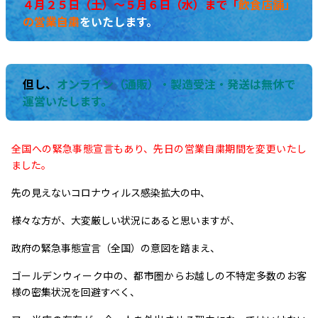
４月２５日（土）～５月６日（水）まで「
飲食店舗」
の
営業自粛
をいたします。
但し、
オンライン（通販）・製造受注・発送は無休で
運営いたします。
全国への緊急事態宣言もあり、先日の営業自粛期間
を変更いたし
ました。
先の見えないコロナウィルス感染拡大の中、
様々な方が、大変厳しい状況にあると思いますが、
政府の緊急事態宣言（全国）の意図を踏まえ、
ゴールデンウィーク中の、都市圏からお越しの不特定多数のお客
様の密集状況を回避すべく、