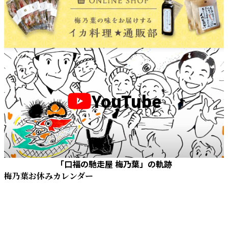
YouTube
「口福の馳走屋 梅乃葉」の軌跡
梅乃葉お休みカレンダー