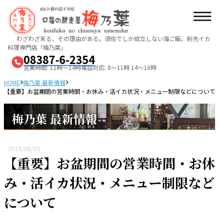
わざわざ来る、その理由がある。須佐でしか成立しない海ご飯。
剣先イカ
料理専門店「梅乃葉」
08387-6-2354
営業時間: 11時～14時
電話対応: 8～11時 14～16時
HOME
梅乃葉 最新情報
【重要】お盆期間の営業時間・お休み・活イカ状況・メニュー制限などについて
梅乃葉 最新情報
2019/08/09
【重要】お盆期間の営業時間・お休
み・活イカ状況・メニュー制限など
について