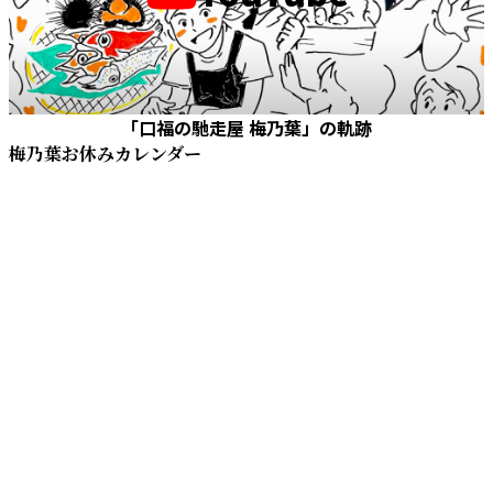
「口福の馳走屋 梅乃葉」の軌跡
梅乃葉お休みカレンダー