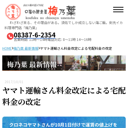
わざわざ来る、その理由がある。須佐でしか成立しない海ご飯。
剣先イカ
料理専門店「梅乃葉」
08387-6-2354
営業時間: 11時～14時
電話対応: 8～11時 14～16時
HOME
梅乃葉 最新情報
ヤマト運輸さん料金改定による宅配料金の改定
梅乃葉 最新情報
2017/10/01
ヤマト運輸さん料金改定による宅配
料金の改定
クロネコヤマトさんが10月1日付けで運賃の値上げを